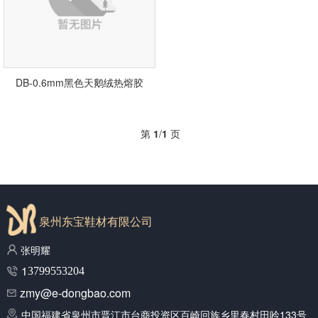
DB-0.6mm黑色天鹅绒热熔胶
第
1
/
1
页
泉州东宝鞋材有限公司
张明耀
1
3799553204
zmy@e-dongbao.com
中国福建省泉州市晋江市台商投资区百崎回族乡里春村田呤133号