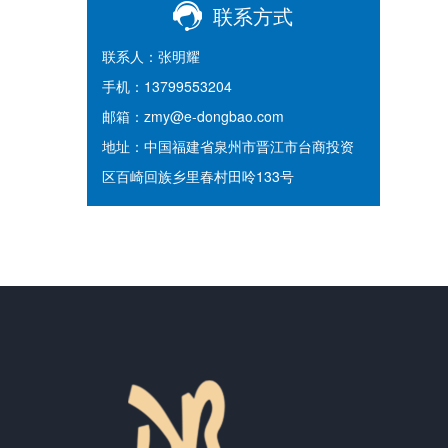
联系方式
联系人：张明耀
手机：13799553204
邮箱：zmy@e-dongbao.com
地址：中国福建省泉州市晋江市台商投资
区百崎回族乡里春村田呤133号