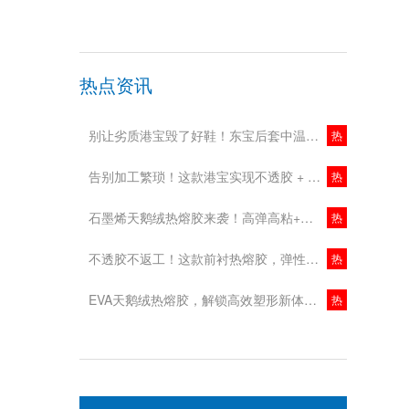
热点资讯
别让劣质港宝毁了好鞋！东宝后套中温港宝，稳型又省心！
热
告别加工繁琐！这款港宝实现不透胶 + 中低温加工，鞋企降本增效新选择！
热
石墨烯天鹅绒热熔胶来袭！高弹高粘+抗菌除臭，舒适与实用双在线！
热
不透胶不返工！这款前衬热熔胶，弹性强更环保！
热
EVA天鹅绒热熔胶，解锁高效塑形新体验！
热