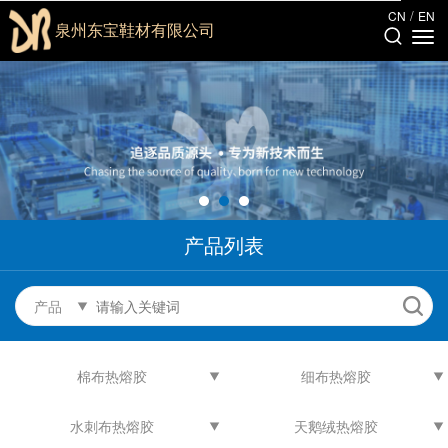
/
CN
EN
泉州东宝鞋材有限公司
产品列表
产品
棉布热熔胶
细布热熔胶
水刺布热熔胶
天鹅绒热熔胶