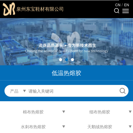
/
CN
EN
泉州东宝鞋材有限公司
低温热熔胶
产品
棉布热熔胶
细布热熔胶
水刺布热熔胶
天鹅绒热熔胶