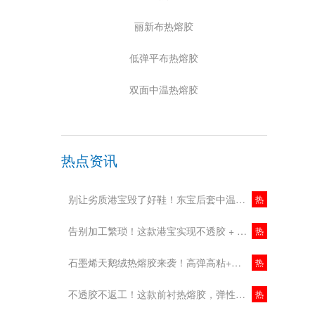
丽新布热熔胶
低弹平布热熔胶
双面中温热熔胶
热点资讯
别让劣质港宝毁了好鞋！东宝后套中温港宝，稳型又省心！
热
告别加工繁琐！这款港宝实现不透胶 + 中低温加工，鞋企降本增效新选择！
热
石墨烯天鹅绒热熔胶来袭！高弹高粘+抗菌除臭，舒适与实用双在线！
热
不透胶不返工！这款前衬热熔胶，弹性强更环保！
热