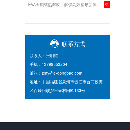
EVA天鹅绒热熔胶，解锁高效塑形新体验！
热
联系方式
联系人：张明耀
手机：13799553204
邮箱：zmy@e-dongbao.com
地址：中国福建省泉州市晋江市台商投资
区百崎回族乡里春村田呤133号