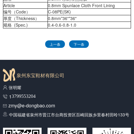
Article
0.8mm Spunlace Cloth Front Lining
编号（Code）
C-08PE(SK)
厚度（Thickness）
0.8mm*36"*36"
规格 (Spec.)
0.4-0.6-0.8-1.0
上一条
下一条
泉州东宝鞋材有限公司
张明耀
1
3799553204
zmy@e-dongbao.com
中国福建省泉州市晋江市台商投资区百崎回族乡里春村田呤133号