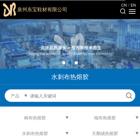
/
CN
EN
泉州东宝鞋材有限公司
水刺布热熔胶
产品
棉布热熔胶
细布热熔胶
水刺布热熔胶
天鹅绒热熔胶