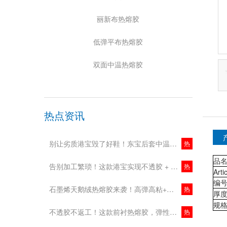
丽新布热熔胶
低弹平布热熔胶
双面中温热熔胶
热点资讯
别让劣质港宝毁了好鞋！东宝后套中温港宝，稳型又省心！
热
品
告别加工繁琐！这款港宝实现不透胶 + 中低温加工，鞋企降本增效新选择！
热
Arti
编号
石墨烯天鹅绒热熔胶来袭！高弹高粘+抗菌除臭，舒适与实用双在线！
热
厚度(
规格
不透胶不返工！这款前衬热熔胶，弹性强更环保！
热