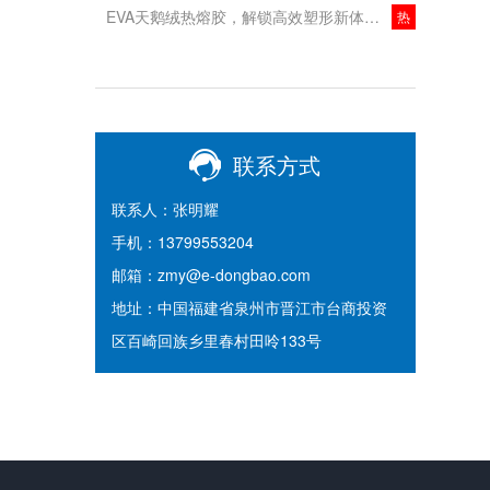
EVA天鹅绒热熔胶，解锁高效塑形新体验！
热
联系方式
联系人：张明耀
手机：13799553204
邮箱：zmy@e-dongbao.com
地址：中国福建省泉州市晋江市台商投资
区百崎回族乡里春村田呤133号